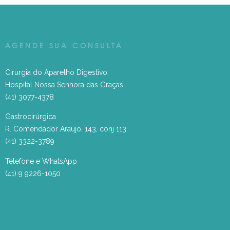
AGENDE SUA CONSULTA
Cirurgia do Aparelho Digestivo
Hospital Nossa Senhora das Graças
(41) 3077-4378
Gastrocirúrgica
R. Comendador Araujo, 143, conj 113
(41) 3322-3789
Telefone e WhatsApp
(41) 9 9226-1050