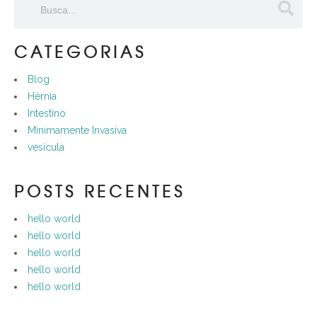
CATEGORIAS
Blog
Hérnia
Intestino
Minimamente Invasiva
vesícula
POSTS RECENTES
hello world
hello world
hello world
hello world
hello world