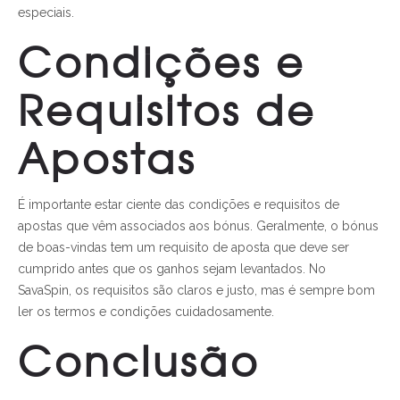
especiais.
Condições e
Requisitos de
Apostas
É importante estar ciente das condições e requisitos de
apostas que vêm associados aos bónus. Geralmente, o bónus
de boas-vindas tem um requisito de aposta que deve ser
cumprido antes que os ganhos sejam levantados. No
SavaSpin, os requisitos são claros e justo, mas é sempre bom
ler os termos e condições cuidadosamente.
Conclusão