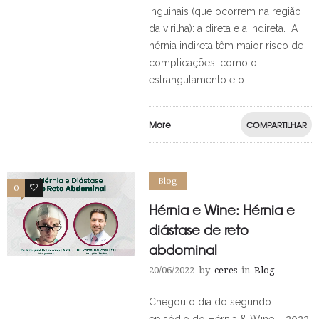
inguinais (que ocorrem na região
da virilha): a direta e a indireta. A
hérnia indireta têm maior risco de
complicações, como o
estrangulamento e o
More
COMPARTILHAR
Blog
0
0
Hérnia e Wine: Hérnia e
diástase de reto
abdominal
20/06/2022
by
ceres
in
Blog
Chegou o dia do segundo