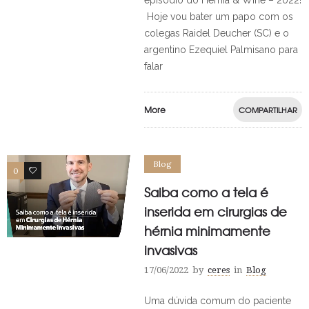
episódio do Hérnia & Wine – 2022!
Hoje vou bater um papo com os
colegas Raidel Deucher (SC) e o
argentino Ezequiel Palmisano para
falar
More
COMPARTILHAR
Blog
0
0
Saiba como a tela é
inserida em cirurgias de
hérnia minimamente
invasivas
17/06/2022
by
ceres
in
Blog
Uma dúvida comum do paciente