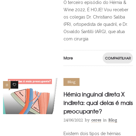
O terceiro episódio do Hérnia &
Wine 2022, É HOJE! Vou receber
os colegas Dr. Christiano Saliba
(PR), ortopedista de quadril, e Dr.
Osvaldo Santilli (ARG), que atua
com cirurgia
More
COMPARTILHAR
Blog
0
0
Hérnia inguinal direta X
indireta: qual delas é mais
preocupante?
24/06/2022
by
ceres
in
Blog
Existem dois tipos de hérnias