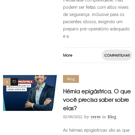
media-alta complexidade, mas
podem ser feitas com altos níveis
de segurança inclusive para os
pacientes idosos, exigindo um
preparo pré-operatório adequado
e a
More
COMPARTILHAR
Blog
0
0
Hérnia epigástrica. O que
você precisa saber sobre
elas?
01/06/2022
by
ceres
in
Blog
As hérnias epigástricas são as que