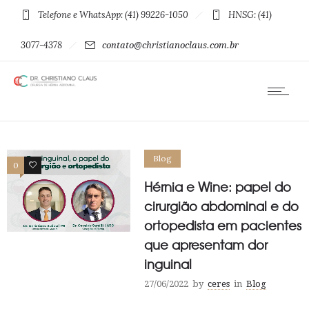
Telefone e WhatsApp: (41) 99226-1050
HNSG: (41)
3077-4378
contato@christianoclaus.com.br
Blog
0
0
Hérnia e Wine: papel do
cirurgião abdominal e do
ortopedista em pacientes
que apresentam dor
inguinal
27/06/2022
by
ceres
in
Blog