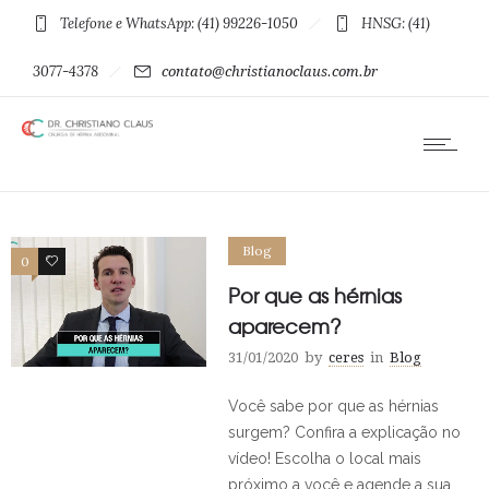
Telefone e WhatsApp: (41) 99226-1050
HNSG: (41)
3077-4378
contato@christianoclaus.com.br
Blog
0
0
Por que as hérnias
aparecem?
31/01/2020
by
ceres
in
Blog
Você sabe por que as hérnias
surgem? Confira a explicação no
vídeo! Escolha o local mais
próximo a você e agende a sua