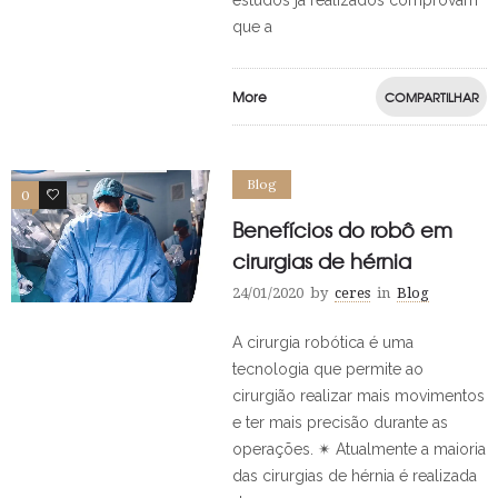
estudos já realizados comprovam
que a
More
COMPARTILHAR
Blog
0
0
Benefícios do robô em
cirurgias de hérnia
24/01/2020
by
ceres
in
Blog
A cirurgia robótica é uma
tecnologia que permite ao
cirurgião realizar mais movimentos
e ter mais precisão durante as
operações. ✴ Atualmente a maioria
das cirurgias de hérnia é realizada