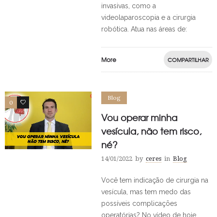
invasivas, como a
videolaparoscopia e a cirurgia
robótica. Atua nas áreas de:
More
COMPARTILHAR
Blog
0
0
Vou operar minha
vesícula, não tem risco,
né?
14/01/2022
by
ceres
in
Blog
Você tem indicação de cirurgia na
vesícula, mas tem medo das
possíveis complicações
operatórias? No vídeo de hoje