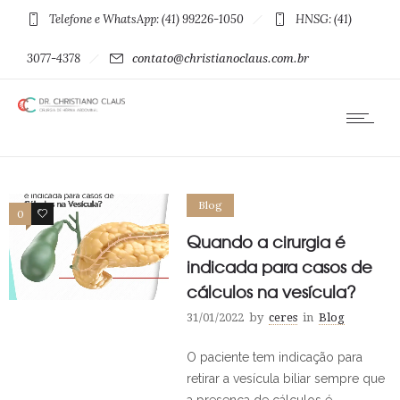
Telefone e WhatsApp: (41) 99226-1050
HNSG: (41)
3077-4378
contato@christianoclaus.com.br
Blog
0
0
Quando a cirurgia é
indicada para casos de
cálculos na vesícula?
31/01/2022
by
ceres
in
Blog
O paciente tem indicação para
retirar a vesícula biliar sempre que