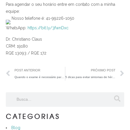
Para agendar o seu horário entre em contato com a minha
equipe:
Nosso telefone é: 41-99226-1050
WhatsApp:
https://bit.ly/3fwnDxc
Dr. Christiano Claus
CRM: 19180
RQE 13093 / RQE 172
POST ANTERIOR
PRÓXIMO POST
Quando o exame é necessário para diagnosticar uma hérnia abdominal?
5 dicas para evitar sintomas de hérnia de hiato no dia a dia
CATEGORIAS
Blog