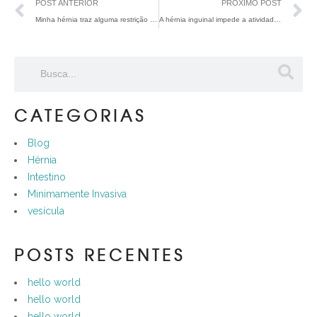
POST ANTERIOR
PRÓXIMO POST
Minha hérnia traz alguma restrição alimentar
A hérnia inguinal impede a atividade sexual?
CATEGORIAS
Blog
Hérnia
Intestino
Minimamente Invasiva
vesícula
POSTS RECENTES
hello world
hello world
hello world