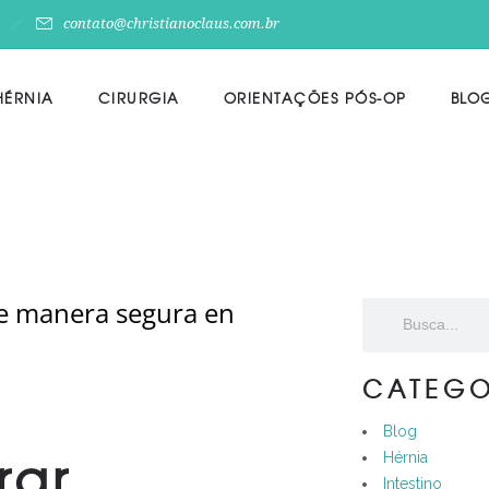
contato@christianoclaus.com.br
HÉRNIA
CIRURGIA
ORIENTAÇÕES PÓS-OP
BLO
de manera segura en
CATEGO
Blog
rar
Hérnia
Intestino