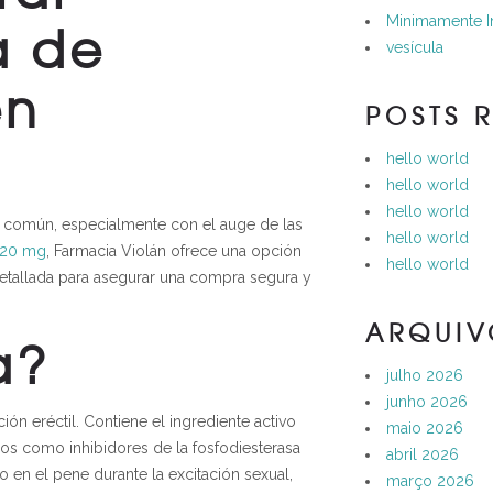
a de
Minimamente I
vesícula
en
POSTS 
hello world
hello world
hello world
 común, especialmente con el auge de las
hello world
a 20 mg
, Farmacia Violán ofrece una opción
hello world
detallada para asegurar una compra segura y
ARQUIV
a?
julho 2026
junho 2026
ión eréctil. Contiene el ingrediente activo
maio 2026
os como inhibidores de la fosfodiesterasa
abril 2026
o en el pene durante la excitación sexual,
março 2026