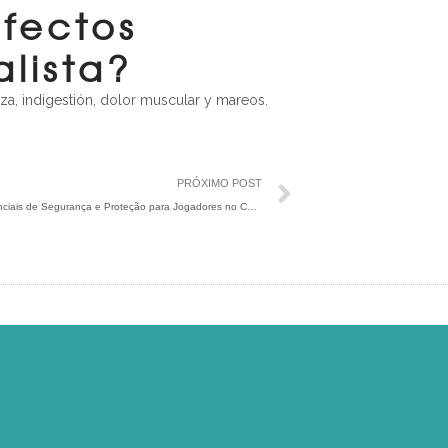
efectos
lista?
za, indigestión, dolor muscular y mareos.
PRÓXIMO POST
Medidas Essenciais de Segurança e Proteção para Jogadores no Capo Spin Casino