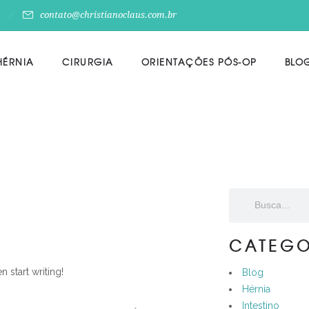
contato@christianoclaus.com.br
HÉRNIA
CIRURGIA
ORIENTAÇÕES PÓS-OP
BLO
CATEGO
n start writing!
Blog
Hérnia
Intestino