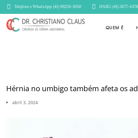
Telefone e WhatsApp: (41) 99226-1050
HNSG: (41) 3077-4378
QUEM É
Hérnia no umbigo também afeta os ad
abril 3, 2024