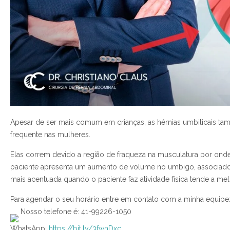
Apesar de ser mais comum em crianças, as hérnias umbilicais ta
frequente nas mulheres.
Elas correm devido a região de fraqueza na musculatura por ond
paciente apresenta um aumento de volume no umbigo, associado 
mais acentuada quando o paciente faz atividade física tende a m
Para agendar o seu horário entre em contato com a minha equipe
Nosso telefone é: 41-99226-1050
WhatsApp:
https://bit.ly/3fwnDxc