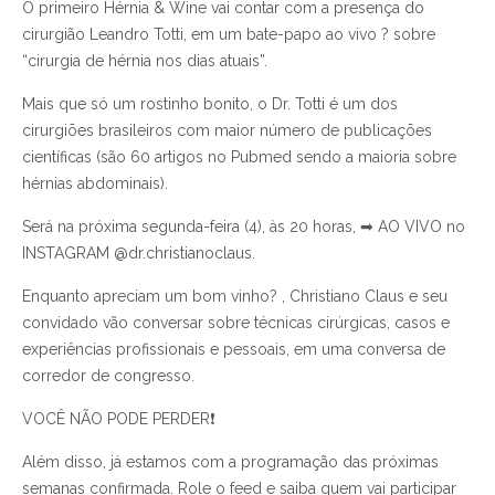
O primeiro Hérnia & Wine vai contar com a presença do
cirurgião Leandro Totti, em um bate-papo ao vivo
?
sobre
“cirurgia de hérnia nos dias atuais”.
Mais que só um rostinho bonito, o Dr. Totti é um dos
cirurgiões brasileiros com maior número de publicações
científicas (são 60 artigos no Pubmed sendo a maioria sobre
hérnias abdominais).
Será na próxima segunda-feira (4), às 20 horas,
➡
AO VIVO no
INSTAGRAM @dr.christianoclaus.
Enquanto apreciam um bom vinho
?
, Christiano Claus e seu
convidado vão conversar sobre técnicas cirúrgicas, casos e
experiências profissionais e pessoais, em uma conversa de
corredor de congresso.
VOCÊ NÃO PODE PERDER
❗
Além disso, já estamos com a programação das próximas
semanas confirmada. Role o feed e saiba quem vai participar