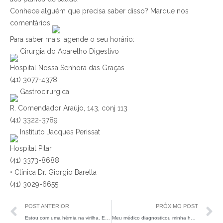
Conhece alguém que precisa saber disso? Marque nos
comentários
Para saber mais, agende o seu horário:
Cirurgia do Aparelho Digestivo
Hospital Nossa Senhora das Graças
(41) 3077-4378
Gastrocirurgica
R. Comendador Araújo, 143, conj 113
(41) 3322-3789
Instituto Jacques Perissat
Hospital Pilar
(41) 3373-8688
• Clínica Dr. Giorgio Baretta
(41) 3029-6655
POST ANTERIOR
PRÓXIMO POST
Estou com uma hérnia na virilha. E agora?
Meu médico diagnosticou minha hérnia sem exames de imagem. Posso confiar?