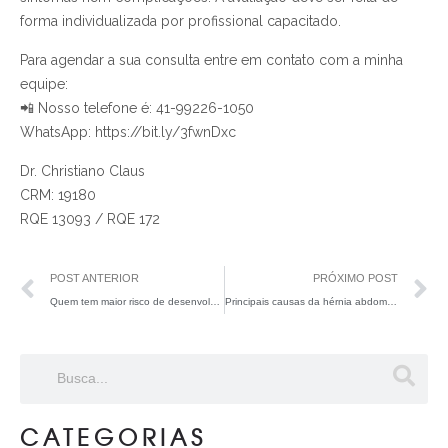
forma individualizada por profissional capacitado.
Para agendar a sua consulta entre em contato com a minha
equipe:
📲 Nosso telefone é: 41-99226-1050
WhatsApp: https://bit.ly/3fwnDxc
Dr. Christiano Claus
CRM: 19180
RQE 13093 / RQE 172
POST ANTERIOR
PRÓXIMO POST
Quem tem maior risco de desenvolver cálculos na vesícula?
Principais causas da hérnia abdominal
CATEGORIAS