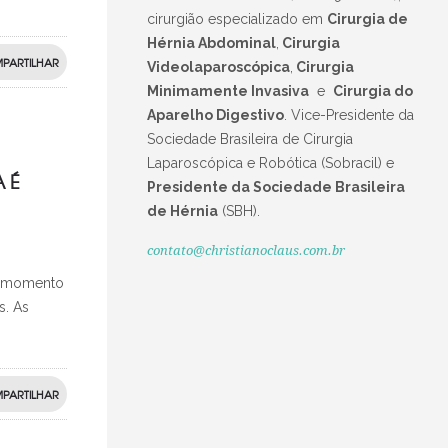
cirurgião especializado em
Cirurgia de
Hérnia Abdominal
,
Cirurgia
PARTILHAR
Videolaparoscópica
,
Cirurgia
Minimamente Invasiva
e
Cirurgia do
Aparelho Digestivo
.
Vice-Presidente da
Sociedade Brasileira de Cirurgia
Laparoscópica e Robótica (Sobracil) e
 É
Presidente da Sociedade Brasileira
de Hérnia
(SBH).
contato@christianoclaus.com.br
or momento
s. As
PARTILHAR