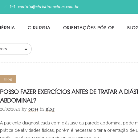
contato@christianoclaus.com.br
HÉRNIA
CIRURGIA
ORIENTAÇÕES PÓS-OP
BLO
hors
Blog
POSSO FAZER EXERCÍCIOS ANTES DE TRATAR A DIÁS
ABDOMINAL?
20/02/2024
by
ceres
in
Blog
A paciente diagnosticada com diástase da parede abdominal pode m
prática de atividades físicas, porém é necessário ter a orientação de
profissional para evitar exercícios que exigem força