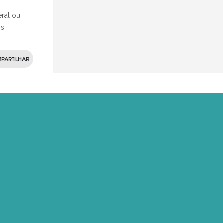
eral ou
is
PARTILHAR