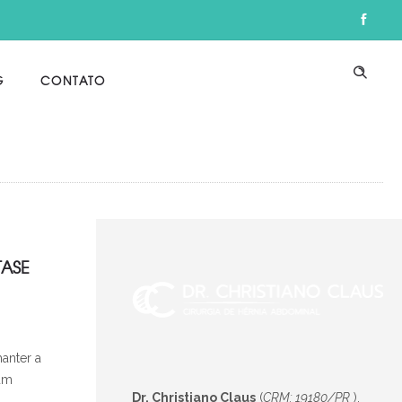
G
CONTATO
TASE
anter a
 um
Dr. Christiano Claus
(
CRM: 19180/PR
),