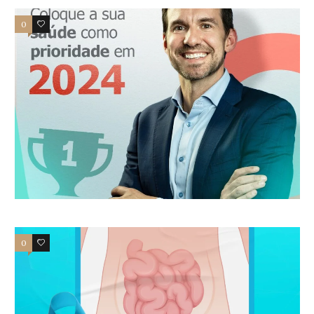
0
0
0
1