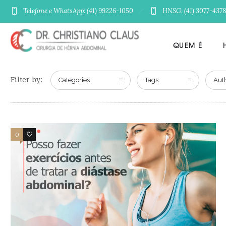
Telefone e WhatsApp: (41) 99226-1050
HNSG: (41) 3077-4378
QUEM É
Filter by:
Categories
Tags
Aut
0
0