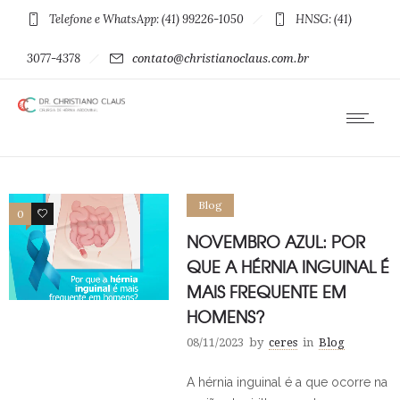
Telefone e WhatsApp: (41) 99226-1050
HNSG: (41)
3077-4378
contato@christianoclaus.com.br
Blog
0
1
NOVEMBRO AZUL: POR
QUE A HÉRNIA INGUINAL É
MAIS FREQUENTE EM
HOMENS?
08/11/2023
by
ceres
in
Blog
A hérnia inguinal é a que ocorre na