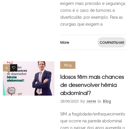
exigem mais precisão e segurança,
como é o caso de tumores e
diverticulite, por exemplo. Para as
cirurgias que exigem a
More
COMPARTILHAR
Blog
0
0
Idosos têm mais chances
de desenvolver hérnia
abdominal?
28/06/2023
by
ceres
in
Blog
SIM…a fragilidade/enfraquecimento
que ocorre na parede abdominal
com o passar dos anos aumenta o