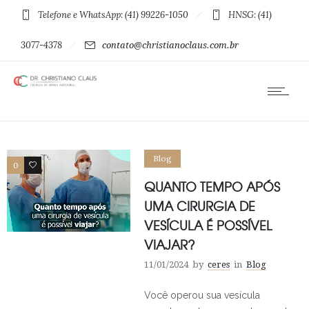
Telefone e WhatsApp: (41) 99226-1050
HNSG: (41)
3077-4378
contato@christianoclaus.com.br
Blog
0
0
QUANTO TEMPO APÓS
UMA CIRURGIA DE
VESÍCULA É POSSÍVEL
VIAJAR?
11/01/2024
by
ceres
in
Blog
Você operou sua vesícula