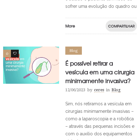
sofrer uma evolução do quadro ou
More
COMPARTILHAR
Blog
0
0
É possível retirar a
vesícula em uma cirurgia
minimamente invasiva?
12/06/2023
by
ceres
in
Blog
Sim, nós retiramos a vesícula em
cirurgias minimamente invasivas –
como a laparoscopia e a robótica
– através das pequenas incisões e
com o auxílio dos equipamentos