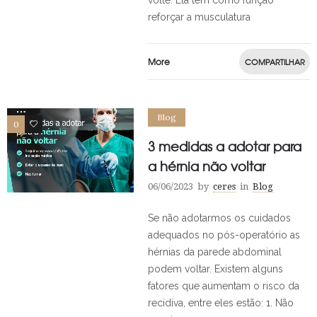
volte. Ela tem como função
reforçar a musculatura
More
COMPARTILHAR
Blog
0
0
3 medidas a adotar para
a hérnia não voltar
06/06/2023
by
ceres
in
Blog
Se não adotarmos os cuidados
adequados no pós-operatório as
hérnias da parede abdominal
podem voltar. Existem alguns
fatores que aumentam o risco da
recidiva, entre eles estão: 1. Não