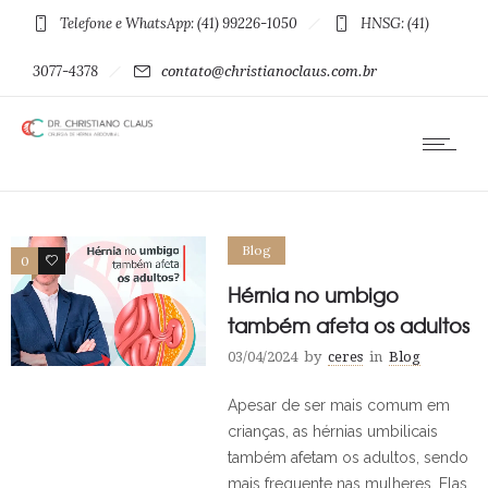
Telefone e WhatsApp: (41) 99226-1050
HNSG: (41)
3077-4378
contato@christianoclaus.com.br
Blog
0
0
Hérnia no umbigo
também afeta os adultos
03/04/2024
by
ceres
in
Blog
Apesar de ser mais comum em
crianças, as hérnias umbilicais
também afetam os adultos, sendo
mais frequente nas mulheres. Elas