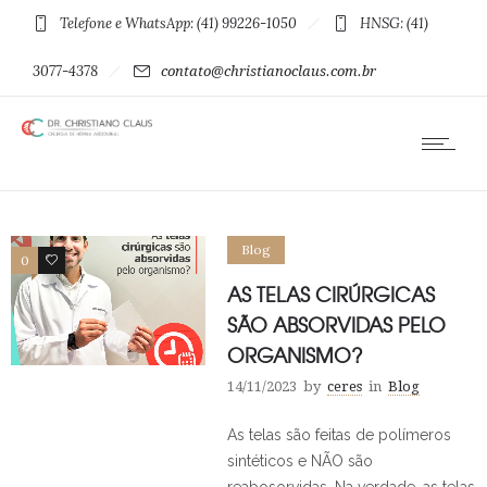
Telefone e WhatsApp: (41) 99226-1050
HNSG: (41)
3077-4378
contato@christianoclaus.com.br
Blog
0
0
AS TELAS CIRÚRGICAS
SÃO ABSORVIDAS PELO
ORGANISMO?
14/11/2023
by
ceres
in
Blog
As telas são feitas de polímeros
sintéticos e NÃO são