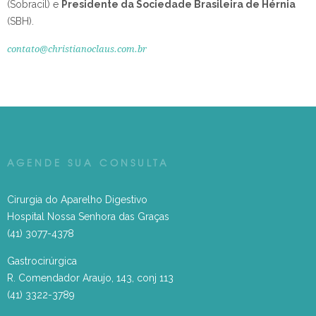
(Sobracil) e
Presidente da Sociedade Brasileira de Hérnia
(SBH).
contato@christianoclaus.com.br
AGENDE SUA CONSULTA
Cirurgia do Aparelho Digestivo
Hospital Nossa Senhora das Graças
(41) 3077-4378
Gastrocirúrgica
R. Comendador Araujo, 143, conj 113
(41) 3322-3789