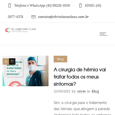
Telefone e WhatsApp: (41) 99226-1050
HNSG: (41)
3077-4378
contato@christianoclaus.com.br
Blog
0
0
A cirurgia de hérnia vai
tratar todos os meus
sintomas?
25/09/2023
by
ceres
in
Blog
Sim, a cirurgia para o tratamento
das hérnias que atingem a parede