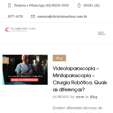
Telefone e WhatsApp: (41) 99226-1050
HNSG: (41)
3077-4378
contato@christianoclaus.com.br
Blog
0
0
Videolaparoscopia –
Minilaparoscopia –
Cirurgia Robótica. Quais
as diferenças?
01/08/2023
by
ceres
in
Blog
Existem diferentes técnicas de