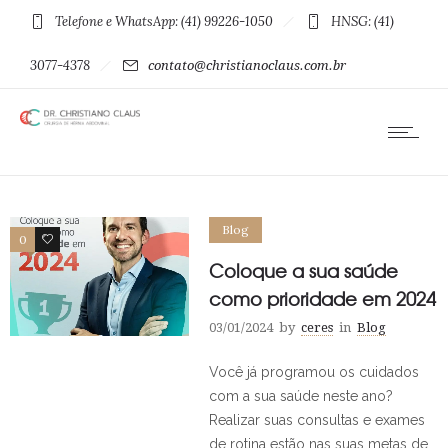
Telefone e WhatsApp: (41) 99226-1050
HNSG: (41)
3077-4378
contato@christianoclaus.com.br
Blog
0
0
Coloque a sua saúde
como prioridade em 2024
03/01/2024
by
ceres
in
Blog
Você já programou os cuidados
com a sua saúde neste ano?
Realizar suas consultas e exames
de rotina estão nas suas metas de