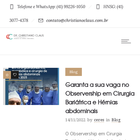
Telefone e WhatsApp: (41) 99226-1050
HNSG: (41)
3077-4378
contato@christianoclaus.com.br
Blog
0
0
Garanta a sua vaga no
Observership em Cirurgia
Bariátrica e Hérnias
abdominais
14/11/2022
by
ceres
in
Blog
O Observership em Cirurgia