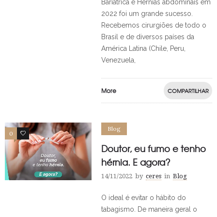
Bariátrica e Hérnias abdominais em
2022 foi um grande sucesso.
Recebemos cirurgiões de todo o
Brasil e de diversos países da
América Latina (Chile, Peru,
Venezuela,
More
COMPARTILHAR
Blog
0
0
Doutor, eu fumo e tenho
hérnia. E agora?
14/11/2022
by
ceres
in
Blog
O ideal é evitar o hábito do
tabagismo. De maneira geral o