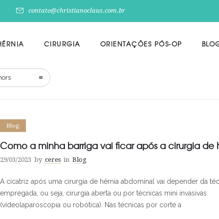
contato@christianoclaus.com.br
HÉRNIA
CIRURGIA
ORIENTAÇÕES PÓS-OP
BLO
hors
Blog
Como a minha barriga vai ficar após a cirurgia de 
29/03/2023
by
ceres
in
Blog
A cicatriz após uma cirurgia de hérnia abdominal vai depender da té
empregada, ou seja, cirurgia aberta ou por técnicas mini invasivas
(vídeolaparoscopia ou robótica). Nas técnicas por corte a