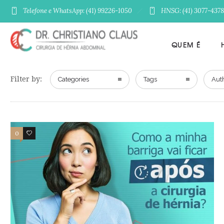
Telefone e WhatsApp: (41) 99226-1050
HNSG: (41) 3077-4378
QUEM É
Filter by:
Categories
Tags
Aut
0
0