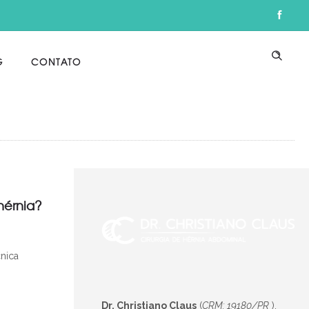
G
CONTATO
hérnia?
cnica
Dr. Christiano Claus
(
CRM: 19180/PR
),