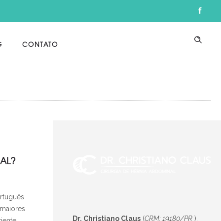
G
CONTATO
AL?
ortuguês
 maiores
Dr. Christiano Claus
(
CRM: 19180/PR
),
ciente