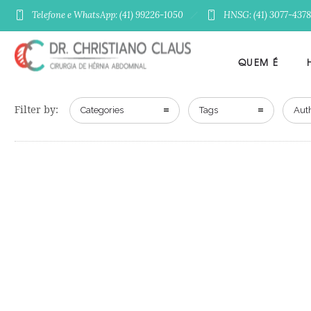
Telefone e WhatsApp: (41) 99226-1050
HNSG: (41) 3077-4378
QUEM É
Filter by:
Categories
Tags
Aut