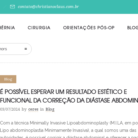
contato@christianoclaus.com.br
HÉRNIA
CIRURGIA
ORIENTAÇÕES PÓS-OP
BLO
hors
Blog
É POSSÍVEL ESPERAR UM RESULTADO ESTÉTICO E
FUNCIONAL DA CORREÇÃO DA DIÁSTASE ABDOMIN
03/07/2024
by
ceres
in
Blog
Com a técnica Minimally Invasive Lipoabdominoplasty (M.I.LA, em p
Lipo abdominoplastia Minimamente Invasiva), a qual somos uma das
autoridades, é possível corrigir a diástase abdominal e oferecer a pa