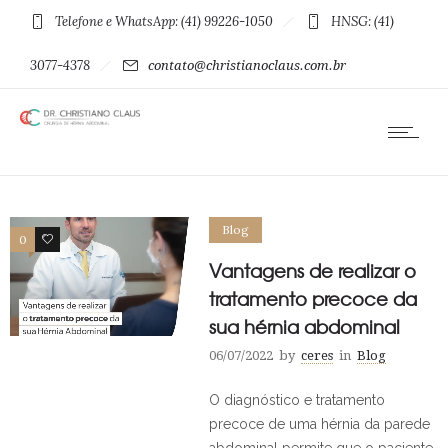
Telefone e WhatsApp: (41) 99226-1050
HNSG: (41)
3077-4378
contato@christianoclaus.com.br
Blog
0
0
Vantagens de realizar o
tratamento precoce da
sua hérnia abdominal
06/07/2022
by
ceres
in
Blog
O diagnóstico e tratamento
precoce de uma hérnia da parede