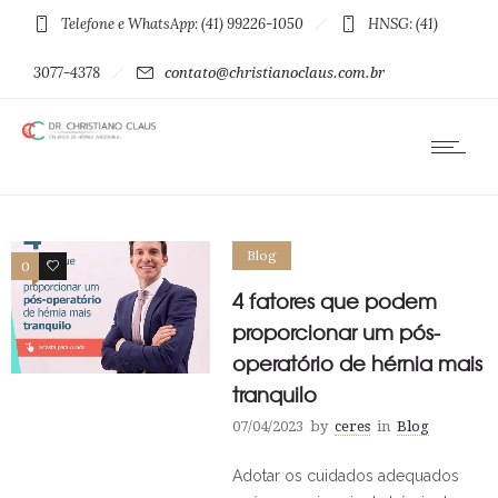
Telefone e WhatsApp: (41) 99226-1050
HNSG: (41)
3077-4378
contato@christianoclaus.com.br
Blog
0
0
4 fatores que podem
proporcionar um pós-
operatório de hérnia mais
tranquilo
07/04/2023
by
ceres
in
Blog
Adotar os cuidados adequados