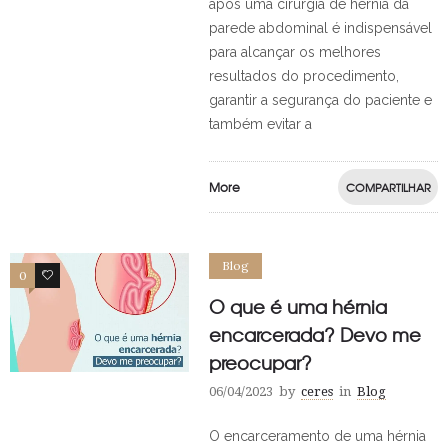
após uma cirurgia de hérnia da
parede abdominal é indispensável
para alcançar os melhores
resultados do procedimento,
garantir a segurança do paciente e
também evitar a
More
COMPARTILHAR
Blog
0
0
O que é uma hérnia
encarcerada? Devo me
preocupar?
06/04/2023
by
ceres
in
Blog
O encarceramento de uma hérnia