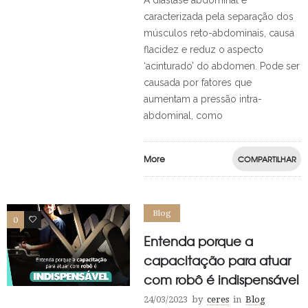
A diástase abdominal é
caracterizada pela separação dos
músculos reto-abdominais, causa
flacidez e reduz o aspecto
‘acinturado’ do abdomen. Pode ser
causada por fatores que
aumentam a pressão intra-
abdominal, como
More
COMPARTILHAR
Blog
0
0
Entenda porque a
capacitação para atuar
com robô é indispensável
24/03/2023
by
ceres
in
Blog