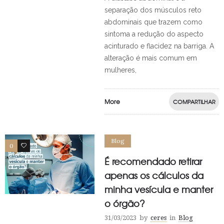
separação dos músculos reto
abdominais que trazem como
sintoma a redução do aspecto
acinturado e flacidez na barriga. A
alteração é mais comum em
mulheres,
More
COMPARTILHAR
Blog
0
1
É recomendado retirar
apenas os cálculos da
minha vesícula e manter
o órgão?
31/03/2023
by
ceres
in
Blog