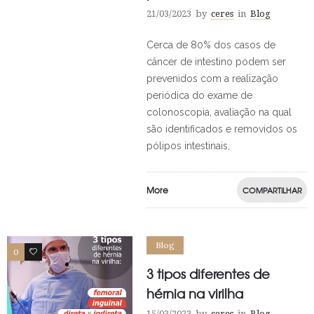
21/03/2023
by
ceres
in
Blog
Cerca de 80% dos casos de
câncer de intestino podem ser
prevenidos com a realização
periódica do exame de
colonoscopia, avaliação na qual
são identificados e removidos os
pólipos intestinais,
More
COMPARTILHAR
Blog
0
0
3 tipos diferentes de
hérnia na virilha
15/03/2023
by
ceres
in
Blog