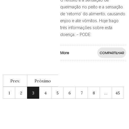
O refluxo é a sensação de
queimação no peito e a sensação
de ‘retorno’ do alimento, causando
enjoo e até vômitos. Hoje trago
três informações sobre esta
doença: – PODE
More
COMPARTILHAR
Prev.
Próximo
1
2
3
4
5
6
7
8
…
45