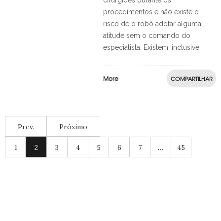
cirurgiões durante os
procedimentos e não existe o
risco de o robô adotar alguma
atitude sem o comando do
especialista. Existem, inclusive,
More
COMPARTILHAR
Prev.
Próximo
1
2
3
4
5
6
7
…
45