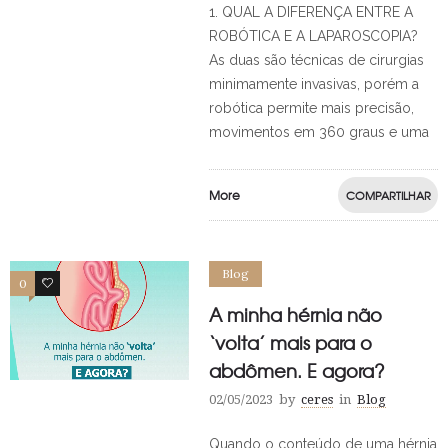
1. QUAL A DIFERENÇA ENTRE A
ROBÓTICA E A LAPAROSCOPIA?
As duas são técnicas de cirurgias
minimamente invasivas, porém a
robótica permite mais precisão,
movimentos em 360 graus e uma
More
COMPARTILHAR
Blog
0
0
A minha hérnia não
‘volta’ mais para o
abdômen. E agora?
02/05/2023
by
ceres
in
Blog
Quando o conteúdo de uma hérnia