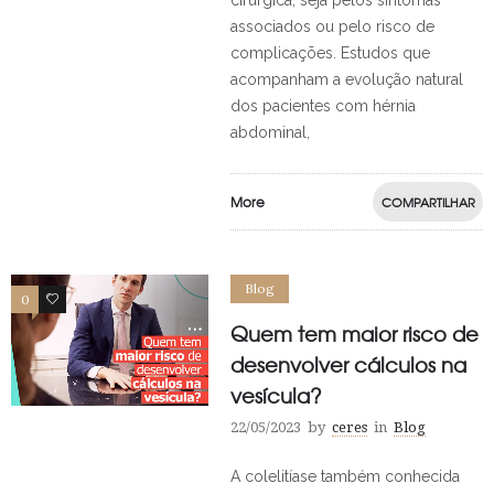
cirúrgica, seja pelos sintomas
associados ou pelo risco de
complicações. Estudos que
acompanham a evolução natural
dos pacientes com hérnia
abdominal,
More
COMPARTILHAR
Blog
0
0
Quem tem maior risco de
desenvolver cálculos na
vesícula?
22/05/2023
by
ceres
in
Blog
A colelitíase também conhecida