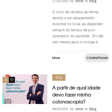
17/05/2023
by
ceres
in
Blog
O risco de recidiva da hérnia
devido a um abaulamento
(bolinha) no local vai depender
sempre do tempo de pós-
operatório do paciente. Em até
seis meses após a cirurgia é
More
COMPARTILHAR
Blog
0
0
A partir de qual idade
devo fazer minha
colonoscopia?
08/05/2023
by
ceres
in
Blog