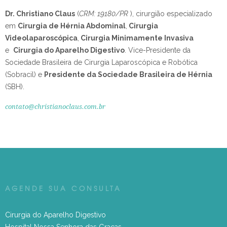
Dr. Christiano Claus
(
CRM: 19180/PR
), cirurgião especializado
em
Cirurgia de Hérnia Abdominal
,
Cirurgia
Videolaparoscópica
,
Cirurgia Minimamente Invasiva
e
Cirurgia do Aparelho Digestivo
.
Vice-Presidente da
Sociedade Brasileira de Cirurgia Laparoscópica e Robótica
(Sobracil) e
Presidente da Sociedade Brasileira de Hérnia
(SBH).
contato@christianoclaus.com.br
AGENDE SUA CONSULTA
Cirurgia do Aparelho Digestivo
Hospital Nossa Senhora das Graças