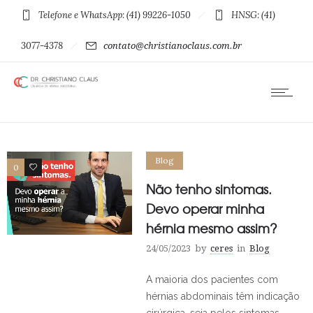
Telefone e WhatsApp: (41) 99226-1050
HNSG: (41)
3077-4378
contato@christianoclaus.com.br
Blog
0
0
Não tenho sintomas.
Devo operar minha
hérnia mesmo assim?
24/05/2023
by
ceres
in
Blog
A maioria dos pacientes com
hérnias abdominais têm indicação